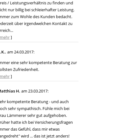
reis / Leistungsverhältnis zu finden und
icht nur billig bei schleierhafter Leistung.
mmer zum Wohle des Kunden bedacht.
ederzeit über irgendwelchen Kontakt zu
rreich...
mehr
]
.K..
am 24.03.2017:
mmer eine sehr kompetente Beratung zur
ollsten Zufriedenheit.
mehr
]
atthias H.
am 23.03.2017:
ehr kompetente Beratung - und auch
och sehr sympathisch. Fühle mich bei
rau Lämmerer sehr gut aufgehoben.
rüher hatte ich bei Versicherungsfragen
mmer das Gefühl, dass mir etwas
angedreht" wird ... das ist jetzt anders!