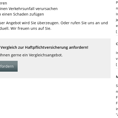
P
eren
n
einen Verkehrsunfall verursachen
on einen Schaden zufügen
I
J
nser Angebot wird Sie überzeugen. Oder rufen Sie uns an und
e
duell. Wir freuen uns auf Sie.
[
C
Vergleich zur Haftpflichtversicherung anfordern!
I
 Ihnen gerne ein Vergleichsangebot.
v
[
fordern
M
S
n
F
F
i
"