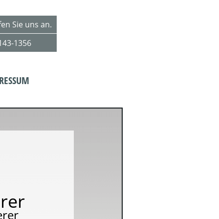
en Sie uns an.
143-1356
RESSUM
rer
erer